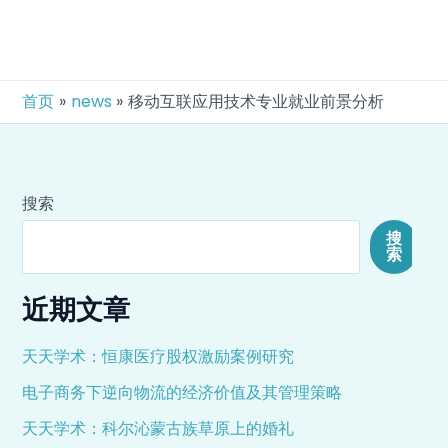
跳
Post
至
navi
内
容
首页
news
移动互联应用技术专业就业前景分析
搜索
搜
索
近期文章
天天学术：恒康医疗股权激励案例研究
电子商务下逆向物流的经济价值及其管理策略
天天学术：科尔沁蒙古族草原上的婚礼