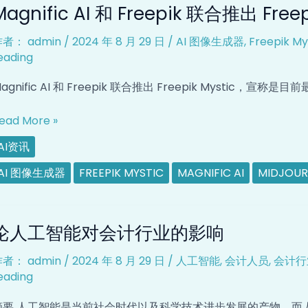
Magnific AI 和 Freepik 联合推出 Freep
I
感
和
兴
作者：
admin
/
2024 年 8 月 29 日
/
AI 图像生成器
,
Freepik My
reepik
趣
eading
联
的
合
信
agnific AI 和 Freepik 联合推出 Freepik Mystic，宣称是目
推
息
出
流
ead More »
reepik
AI资讯
ystic
AI 图像生成器
FREEPIK MYSTIC
MAGNIFIC AI
MIDJOUR
论
论人工智能对会计行业的影响
人
工
作者：
admin
/
2024 年 8 月 29 日
/
人工智能
,
会计人员
,
会计行
智
eading
能
对
摘要 人工智能是当前社会时代以及科学技术进步发展的产物，而