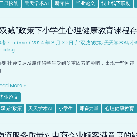
新
三只松鼠
天天学术AI
新零售
毕业论文
线上线下联动
零
售
双
营
“双减”政策下小学生心理健康教育课程
”
销
政
模
作者：
admin
/
2024 年 8 月 30 日
/
“双减”政策
,
天天学术AI
,
小
策
式
eading
下
研
小
究
摘要 社会快速发展使得学生受到多重因素的影响，出现一些问题
学
内
生
心
ead More »
理
毕业论文
健
康
“双减”政策
天天学术AI
小学生
师资力量
心理健康教育
教
育
物
课
物流服务质量对电商企业顾客满意度的
流
程