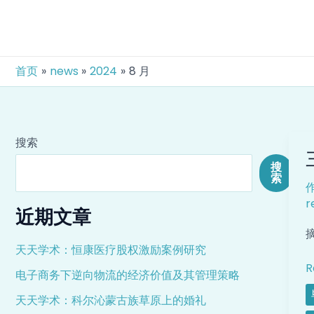
跳
Post
至
pagi
内
容
首页
news
2024
8 月
搜索
搜
索
r
近期文章
天天学术：恒康医疗股权激励案例研究
R
电子商务下逆向物流的经济价值及其管理策略
天天学术：科尔沁蒙古族草原上的婚礼