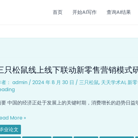
nation
首页
开始AI写作
查询AI结果
三
三只松鼠线上线下联动新零售营销模式
只
松
作者：
admin
/
2024 年 8 月 30 日
/
三只松鼠
,
天天学术AI
,
新零
鼠
eading
线
上
摘要 中国的经济正处于发展上的关键时期，消费增长的趋势日益
线
下
ead More »
联
毕业论文
动