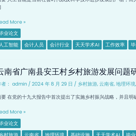
会
们
计
行
ead More »
业
毕业论文
的
影
人工智能
会计人员
会计行业
天天学术AI
工作效率
毕
响
云
云南省广南县安王村乡村旅游发展问题
南
省
作者：
admin
/
2024 年 8 月 29 日
/
乡村旅游
,
云南省
,
地理环境
广
南
摘要 在党的十九大报告中首次提出了实施乡村振兴战略，并且明
县
安
ead More »
王
毕业论文
村
乡
乡村旅游
云南省
地理环境
基础设施
天天学术AI
毕业