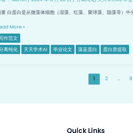
白
的
摘要 白蛋白是从微藻体细胞（湿藻、红藻、聚球藻、隐藻等）中分离
研
究
ead More »
写作范文
分离纯化
天天学术AI
毕业论文
藻蓝蛋白
蛋白质提取
1
2
…
9
Quick Links