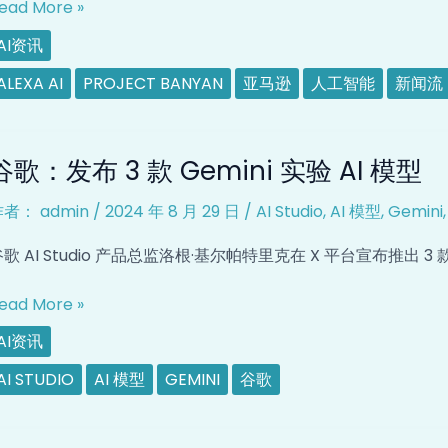
ead More »
发
究
布
AI资讯
lexa
ALEXA AI
PROJECT BANYAN
亚马逊
人工智能
新闻流
I
订
阅
谷
谷歌：发布 3 款 Gemini 实验 AI 模型
版，
歌：
月
发
作者：
admin
/
2024 年 8 月 29 日
/
AI Studio
,
AI 模型
,
Gemini
费
布
0
歌 AI Studio 产品总监洛根·基尔帕特里克在 X 平台宣布推出 3 
美
款
元，
emini
ead More »
梳
实
理、
AI资讯
验
汇
I
AI STUDIO
AI 模型
GEMINI
谷歌
总
模
用
型
agnific
户