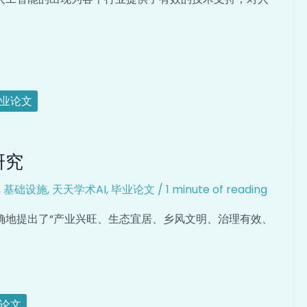
业论文
研究
,
基础设施
,
天天学术AI
,
毕业论文
/
1 minute of reading
确地提出了“产业兴旺、生态宜居、乡风文明、治理有效、
论文