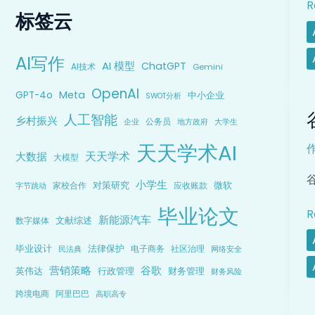
R
标签云
A
AI写作
A
AI 模型
ChatGPT
AI技术
Gemini
OpenAI
Meta
GPT-4o
中小企业
SWOT分析
人工智能
乡村振兴
公务员
企业
地方政府
大学生
天天学术AI
天天学术
大数据
大模型
1
3
谷
小学生
对策研究
微软
家校合作
应收账款
字节跳动
G
毕业论文
R
新能源汽车
文献综述
数字媒体
毕业设计
法律保护
电子商务
社区治理
民法典
网络安全
A
营销策略
谷歌
英伟达
行政管理
财务管理
财务风险
跨境电商
阿里巴巴
高职高专
M