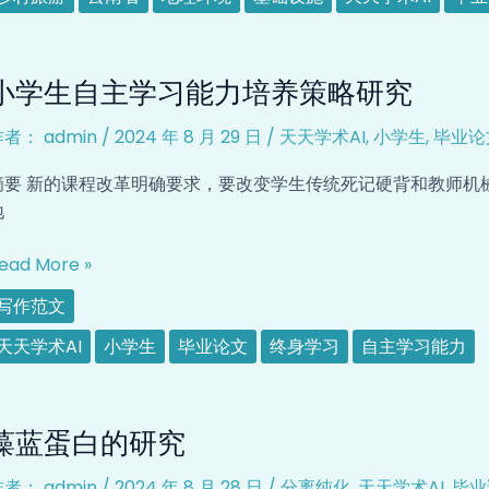
村
旅
小
游
小学生自主学习能力培养策略研究
学
发
生
展
作者：
admin
/
2024 年 8 月 29 日
/
天天学术AI
,
小学生
,
毕业论
自
问
主
题
摘要 新的课程改革明确要求，要改变学生传统死记硬背和教师机
学
研
地
习
究
能
ead More »
力
写作范文
培
养
天天学术AI
小学生
毕业论文
终身学习
自主学习能力
策
略
藻
研
藻蓝蛋白的研究
蓝
究
蛋
作者：
admin
/
2024 年 8 月 28 日
/
分离纯化
,
天天学术AI
,
毕业