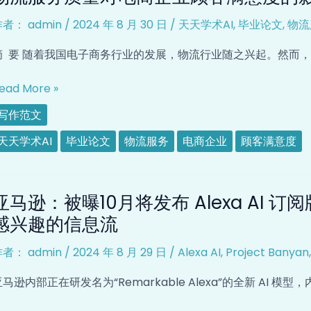
服
存
作者：
admin
/
2024 年 8 月 30 日
/
天天学术AI
,
毕业论文
,
物流
务
在
质
的
摘 要 随着我国电子商务行业的发展，物流行业随之兴起。然而
量
问
对
题
ead More »
电
及
写作范文
商
策
企
略
天天学术AI
毕业论文
物流服务
电商企业
顾客满意度
业
研
顾
究
亚
客
亚马逊：被曝10月将发布 Alexa AI 
马
满
逊：
感兴趣的信息流
意
被
度
作者：
admin
/
2024 年 8 月 29 日
/
Alexa AI
,
Project Banyan
曝
的
0
影
马逊内部正在研发名为“Remarkable Alexa”的全新 AI 模型，内
月
响
将
研