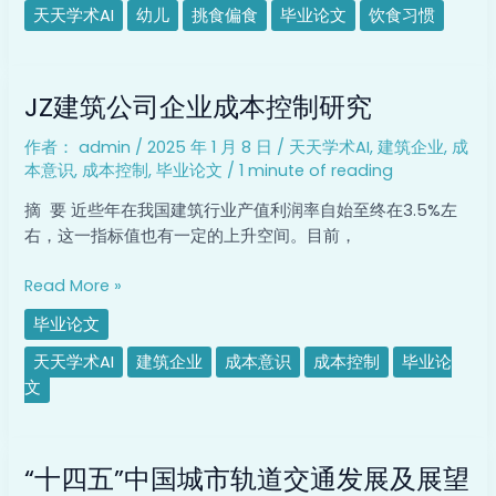
应
天天学术AI
幼儿
挑食偏食
毕业论文
饮食习惯
对
策
JZ
略
JZ建筑公司企业成本控制研究
建
筑
作者：
admin
/
2025 年 1 月 8 日
/
天天学术AI
,
建筑企业
,
成
公
本意识
,
成本控制
,
毕业论文
/
1 minute of reading
司
企
摘 要 近些年在我国建筑行业产值利润率自始至终在3.5%左
业
右，这一指标值也有一定的上升空间。目前，
成
本
Read More »
控
毕业论文
制
研
天天学术AI
建筑企业
成本意识
成本控制
毕业论
究
文
“十
“十四五”中国城市轨道交通发展及展望
四