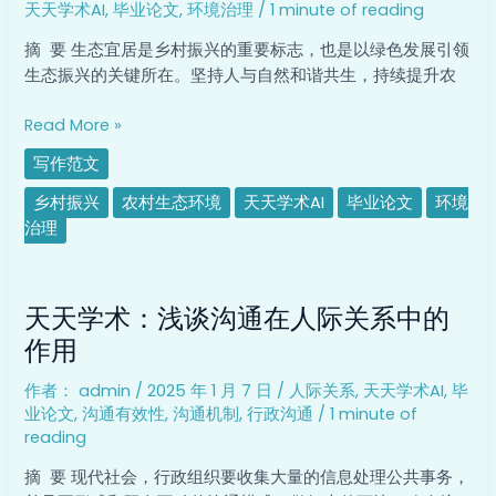
天天学术AI
,
毕业论文
,
环境治理
/
1 minute of reading
村
生
摘 要 生态宜居是乡村振兴的重要标志，也是以绿色发展引领
态
生态振兴的关键所在。坚持人与自然和谐共生，持续提升农
环
境
Read More »
保
写作范文
护
问
乡村振兴
农村生态环境
天天学术AI
毕业论文
环境
题
治理
研
究
天
天天学术：浅谈沟通在人际关系中的
天
学
作用
术：
作者：
admin
/
2025 年 1 月 7 日
/
人际关系
,
天天学术AI
,
毕
浅
业论文
,
沟通有效性
,
沟通机制
,
行政沟通
/
1 minute of
谈
reading
沟
通
摘 要 现代社会，行政组织要收集大量的信息处理公共事务，
在