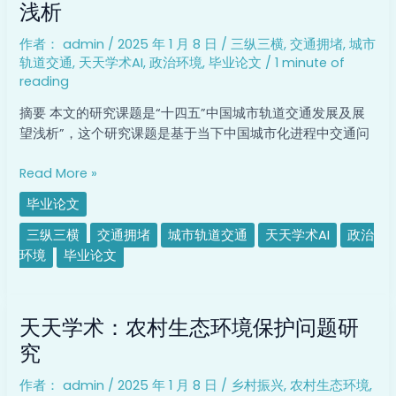
五”
浅析
中
作者：
admin
/
2025 年 1 月 8 日
/
三纵三横
,
交通拥堵
,
城市
国
轨道交通
,
天天学术AI
,
政治环境
,
毕业论文
/
1 minute of
城
reading
市
轨
摘要 本文的研究课题是“十四五”中国城市轨道交通发展及展
道
望浅析”，这个研究课题是基于当下中国城市化进程中交通问
交
通
Read More »
发
毕业论文
展
及
三纵三横
交通拥堵
城市轨道交通
天天学术AI
政治
展
环境
毕业论文
望
浅
天
析
天天学术：农村生态环境保护问题研
天
学
究
术：
作者：
admin
/
2025 年 1 月 8 日
/
乡村振兴
,
农村生态环境
,
农