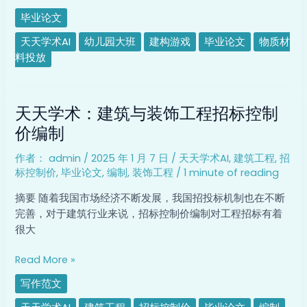
质
毕业论文
材
料
天天学术AI
幼儿园大班
建构游戏
毕业论文
物质材
投
料投放
放
调
天
查
天天学术：建筑与装饰工程招标控制
天
研
学
价编制
究
术：
作者：
admin
/
2025 年 1 月 7 日
/
天天学术AI
,
建筑工程
,
招
建
标控制价
,
毕业论文
,
编制
,
装饰工程
/
1 minute of reading
筑
与
摘要 随着我国市场经济不断发展，我国招投标机制也在不断
装
完善，对于建筑行业来说，招标控制价编制对工程招标有着
饰
很大
工
程
Read More »
招
写作范文
标
控