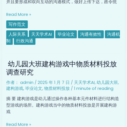
并且要形成和双向互动的沟通模式，做好上传下达，政令统
人
际
Read More »
关
写作范文
系
中
人际关系
天天学术AI
毕业论文
沟通有效性
沟通机
的
制
行政沟通
作
用
幼
幼儿园大班建构游戏中物质材料投放
儿
园
调查研究
大
作者：
admin
/
2025 年 1 月 7 日
/
天天学术AI
,
幼儿园大班
,
班
建构游戏
,
毕业论文
,
物质材料投放
/
1 minute of reading
建
构
摘 要 建构游戏是幼儿通过操作各种基本元件材料进行结构造
游
型游戏的场所。建构游戏当中的物质材料投放是开展建构游
戏
戏
中
物
Read More »