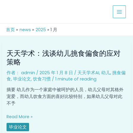
跳
MAIN
至
MEN
内
容
首页
news
2025
1 月
天
天天学术：浅谈幼儿挑食偏食的应对
天
学
策略
术：
作者：
admin
/
2025 年 1 月 8 日
/
天天学术AI
,
幼儿
,
挑食偏
浅
食
,
毕业论文
,
饮食习惯
/
1 minute of reading
谈
幼
摘要 幼儿作为一个家庭中被呵护的人员，幼儿父母对其格外
儿
宠爱，而幼儿饮食方面的喜好比较特别，如果幼儿父母对此
挑
不予
食
偏
Read More »
食
毕业论文
的