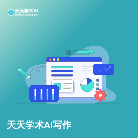
跳
MAIN
至
MEN
内
容
天天学术AI写作