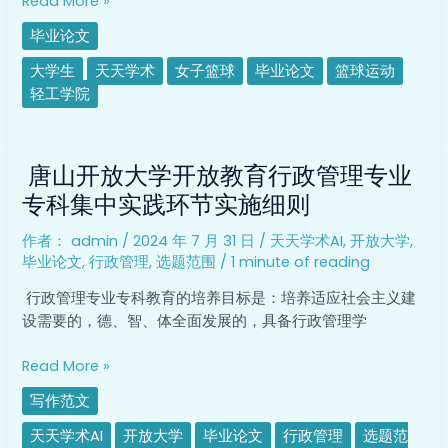
Read More »
动
毕业论文
开
展
大学生
天天学术
女子篮球
毕业论文
篮球运动
现
轻工学院
状
的
唐
调
唐山开放大学开放教育行政管理专业
山
查
开
专科集中实践环节实施细则
研
放
究
作者：
admin
/
2024 年 7 月 31 日
/
天天学术AI
,
开放大学
,
大
毕业论文
,
行政管理
,
选题范围
/
1 minute of reading
学
开
行政管理专业专科教育的培养目标是：培养适应社会主义建
放
设需要的，德、智、体全面发展的，具备行政管理学
教
育
Read More »
行
写作范文
政
管
天天学术AI
开放大学
毕业论文
行政管理
选题范