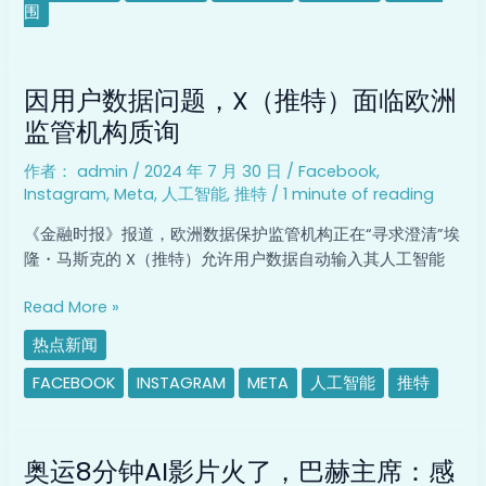
理
围
专
业
因
专
因用户数据问题，X（推特）面临欧洲
用
科
户
监管机构质询
集
数
中
作者：
admin
/
2024 年 7 月 30 日
/
Facebook
,
据
实
Instagram
,
Meta
,
人工智能
,
推特
/
1 minute of reading
问
践
题，
环
《金融时报》报道，欧洲数据保护监管机构正在“寻求澄清”埃
X（推
节
隆・马斯克的 X（推特）允许用户数据自动输入其人工智能
特）
实
面
施
Read More »
临
细
热点新闻
欧
则
洲
FACEBOOK
INSTAGRAM
META
人工智能
推特
监
管
奥
机
奥运8分钟AI影片火了，巴赫主席：感
运
构