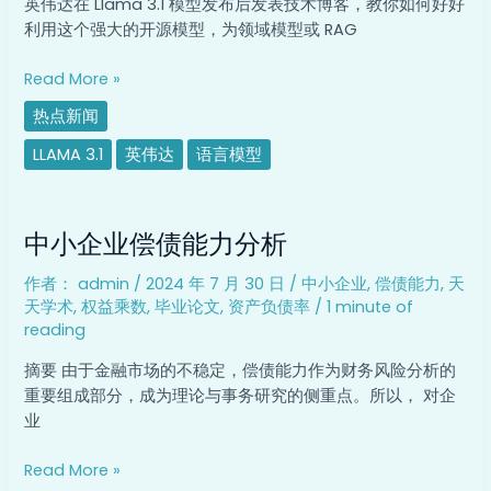
英伟达在 Llama 3.1 模型发布后发表技术博客，教你如何好好
你
利用这个强大的开源模型，为领域模型或 RAG
用
Llama
Read More »
3.1
热点新闻
合
成
LLAMA 3.1
英伟达
语言模型
数
据
中
改
中小企业偿债能力分析
小
进
企
模
作者：
admin
/
2024 年 7 月 30 日
/
中小企业
,
偿债能力
,
天
业
型
天学术
,
权益乘数
,
毕业论文
,
资产负债率
/
1 minute of
偿
reading
债
能
摘要 由于金融市场的不稳定，偿债能力作为财务风险分析的
力
重要组成部分，成为理论与事务研究的侧重点。所以， 对企
分
业
析
Read More »