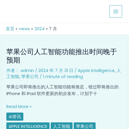
跳
Post
MAIN
至
pagination
MEN
内
容
首页
news
2024
7 月
苹
苹果公司人工智能功能推出时间晚于
果
公
预期
司
作者：
admin
/
2024 年 7 月 31 日
/
Apple Intelligence
,
人
人
工智能
,
苹果公司
/
1 minute of reading
工
智
苹果公司即将推出的人工智能功能将推迟，错过即将推出的
能
iPhone 和 iPad 软件更新的初步发布，计划于十
功
能
Read More »
推
AI资讯
出
时
APPLE INTELLIGENCE
人工智能
苹果公司