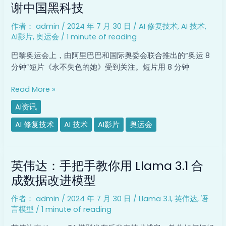
8
谢中国黑科技
质
分
询
作者：
admin
/
2024 年 7 月 30 日
/
AI 修复技术
,
AI 技术
,
钟
AI影片
,
奥运会
/
1 minute of reading
AI
影
巴黎奥运会上，由阿里巴巴和国际奥委会联合推出的“奥运 8
片
分钟”短片《永不失色的她》受到关注。短片用 8 分钟
火
了，
Read More »
巴
AI资讯
赫
主
AI 修复技术
AI 技术
AI影片
奥运会
席：
感
英
谢
英伟达：手把手教你用 Llama 3.1 合
伟
中
达：
成数据改进模型
国
手
黑
作者：
admin
/
2024 年 7 月 30 日
/
Llama 3.1
,
英伟达
,
语
把
科
言模型
/
1 minute of reading
手
技
教