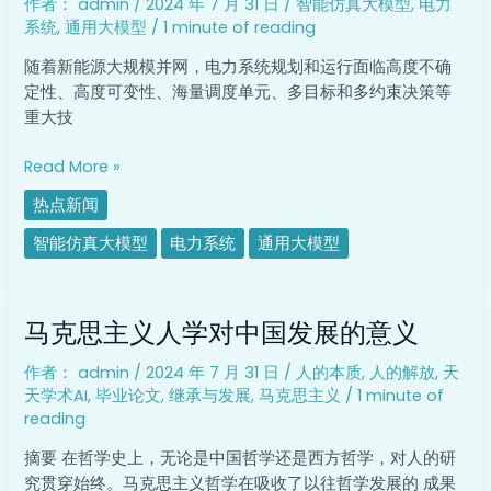
作者：
admin
/
2024 年 7 月 31 日
/
智能仿真大模型
,
电力
电”
系统
,
通用大模型
/
1 minute of reading
智
能
随着新能源大规模并网，电力系统规划和运行面临高度不确
仿
定性、高度可变性、海量调度单元、多目标和多约束决策等
真
重大技
大
模
Read More »
型
热点新闻
智能仿真大模型
电力系统
通用大模型
马
马克思主义人学对中国发展的意义
克
思
作者：
admin
/
2024 年 7 月 31 日
/
人的本质
,
人的解放
,
天
主
天学术AI
,
毕业论文
,
继承与发展
,
马克思主义
/
1 minute of
义
reading
人
学
摘要 在哲学史上，无论是中国哲学还是西方哲学，对人的研
对
究贯穿始终。马克思主义哲学在吸收了以往哲学发展的 成果