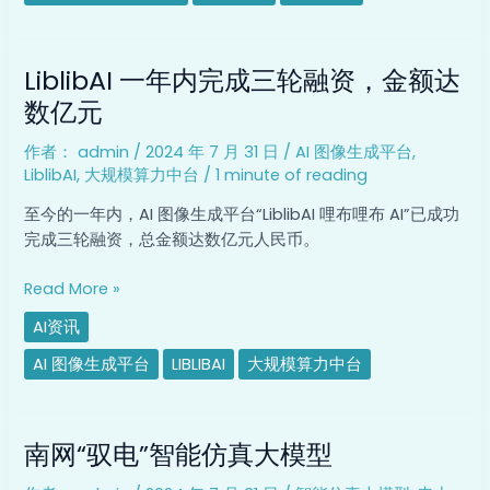
间
晚
LiblibAI
于
LiblibAI 一年内完成三轮融资，金额达
一
预
年
数亿元
期
内
作者：
admin
/
2024 年 7 月 31 日
/
AI 图像生成平台
,
完
LiblibAI
,
大规模算力中台
/
1 minute of reading
成
三
至今的一年内，AI 图像生成平台“LiblibAI 哩布哩布 AI”已成功
轮
完成三轮融资，总金额达数亿元人民币。
融
资，
Read More »
金
AI资讯
额
达
AI 图像生成平台
LIBLIBAI
大规模算力中台
数
亿
南
元
南网“驭电”智能仿真大模型
网
“驭