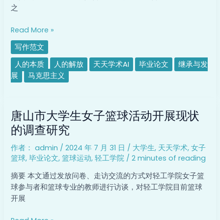
中
之
国
发
Read More »
展
写作范文
的
意
人的本质
人的解放
天天学术AI
毕业论文
继承与发
义
展
马克思主义
唐
唐山市大学生女子篮球活动开展现状
山
市
的调查研究
大
作者：
admin
/
2024 年 7 月 31 日
/
大学生
,
天天学术
,
女子
学
篮球
,
毕业论文
,
篮球运动
,
轻工学院
/
2 minutes of reading
生
女
摘要 本文通过发放问卷、走访交流的方式对轻工学院女子篮
子
球参与者和篮球专业的教师进行访谈，对轻工学院目前篮球
篮
开展
球
活