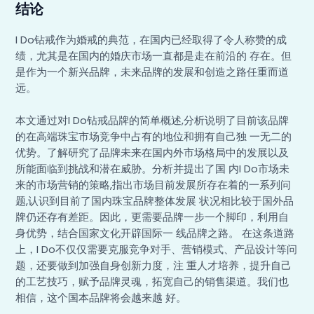
结论
I Do钻戒作为婚戒的典范，在国内已经取得了令人称赞的成
绩，尤其是在国内的婚庆市场一直都是走在前沿的 存在。但
是作为一个新兴品牌，未来品牌的发展和创造之路任重而道
远。
本文通过对I Do钻戒品牌的简单概述,分析说明了目前该品牌
的在高端珠宝市场竞争中占有的地位和拥有自己独 一无二的
优势。了解研究了品牌未来在国内外市场格局中的发展以及
所能面临到挑战和潜在威胁。分析并提出了国 内I Do市场未
来的市场营销的策略,指出市场目前发展所存在着的一系列问
题,认识到目前了国内珠宝品牌整体发展 状况相比较于国外品
牌仍还存有差距。因此，更需要品牌一步一个脚印，利用自
身优势，结合国家文化开辟国际一 线品牌之路。 在这条道路
上，I Do不仅仅需要克服竞争对手、营销模式、产品设计等问
题，还要做到加强自身创新力度，注 重人才培养，提升自己
的工艺技巧，赋予品牌灵魂，拓宽自己的销售渠道。我们也
相信，这个国本品牌将会越来越 好。