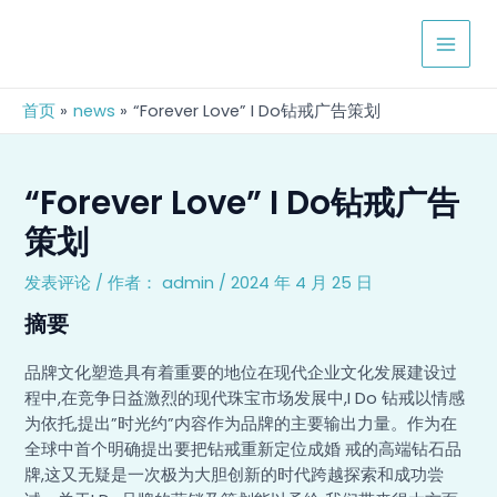
跳
Post
MAIN
至
navigation
MEN
内
容
首页
news
“Forever Love” I Do钻戒广告策划
“Forever Love” I Do钻戒广告
策划
发表评论
/ 作者：
admin
/
2024 年 4 月 25 日
摘要
品牌文化塑造具有着重要的地位在现代企业文化发展建设过
程中,在竞争日益激烈的现代珠宝市场发展中,I Do 钻戒以情感
为依托,提出”时光约”内容作为品牌的主要输出力量。作为在
全球中首个明确提出要把钻戒重新定位成婚 戒的高端钻石品
牌,这又无疑是一次极为大胆创新的时代跨越探索和成功尝