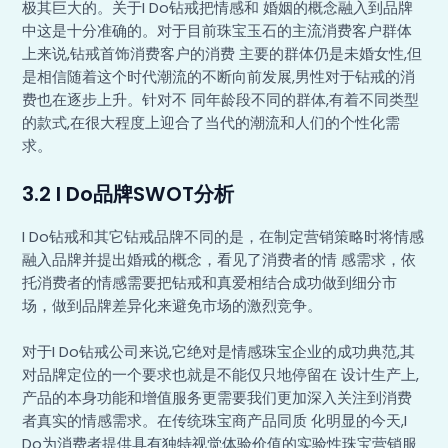
极其巨大的。关于I Do钻戒把情感和 婚姻的概念融入到品牌
中这是十分准确的。对于目前珠宝玉石的主流消费客户群体
上来说,钻戒首饰消费客户的消费 主要的群体仍是未婚女性,但
是相信随着这个时代潮流的不断向前发展,男性对于钻戒的消
费也在逐步上升。针对不 同年龄段不同的群体,有着不同类型
的款式,在很大程度上迎合了当代的潮流和人们的个性化需
求。
3.2 I Do品牌SWOT分析
I Do钻戒和其它钻戒品牌不同的是，在制定营销策略时将情感
融入品牌并提出婚戒的概念，看见了消费者的情 感需求，依
托消费者的情感需要把钻戒和真爱相结合成功做到细分市
场，做到品牌差异化来避免市场的激烈竞争。
对于I Do钻戒公司来说,它绝对是情感珠宝企业的成功典范,其
对品牌定位的一个要求也就是不能仅只地停留在 设计生产上,
产品的本身功能和增值服务更需要我们更加深入关注到消费
者真实的情感需求。在传统珠宝商产品同质 化明显的今天,I
Do为消费者提供具有独特视觉体验价值的实验性珠宝营销服