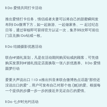
lI Do 爱情共同打卡活动
推出爱情打卡任务，情侣或者夫妻可以将自己的甜蜜瞬间发
布到I Do微博下方，如一起旅游、一起做家务、一 起过纪念
日等，通过审核即可获得官方认证一次，集齐99次即可前往
门店兑换I Do钻戒一枚。
lI Do 结婚摄影优惠活动
联合HF婚礼策划，凡是在活动期间购买钻戒的顾客，可凭借
购买发票到HF婚礼指定店面换取一张八折优惠券。 lI Do 爱情
圆梦行动
爱要大声说出口！I D o推出抖音来联合微博热点话题“那些还
没说出口的爱”，用户可发布自己对那个他 (她)的爱。根据每
一个提供的步骤一步一步的接近并见证自己的爱情。
lI Do 七夕时光约活动