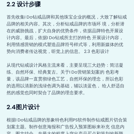
2.2 设计步骤
首先收集I Do钻戒品牌和其他珠宝企业的概况，大致了解钻戒
品牌的相关内容。其次，分析钻戒品牌的市场环 境，分析潜
在的威胁挑战，扩大自身的优势条件，依据品牌特色开展设
计内容。最后，依据I Do钻戒所主打的特色 开展设计内容，
利用情感营销的模式塑造品牌符号样式等，利用新媒体的优
势向消费者传达视觉，听觉上的信息。 2.3 色彩设计
从现代钻戒设计风格主流来看，主要呈现三大趋势：简洁凝
练、自然环保、经典复古。关于I Do营销策划案的 色彩考
量，该品牌一直贯彻绿色工艺，自然环保的理念，所以色彩
的选用以清新的浅绿色调为基础，辅以淡蓝色， 给人舒适自
然的感觉也同时契合了品牌的理念要求。
2.4图片设计
根据I Do钻戒品牌的形象特色利用PS软件制作钻戒图片切合策
划案主题。制作创意海报和广告投入预算图标来补充 信息内
容。图文结合，在最大的程度上突出产品买点和策划的新颖