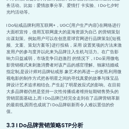
务活动。比如：爱情故事分享、爱情打 卡实验、I Do七夕时
光约活动等。
I Do钻戒品牌利用互联网+，UGC(用户生产内容)在网络进行
大面积宣传，借用互联网庞大的蓝海资源为自己 的营销策划
出谋划策。例如用户可以在创意星球官网进行品牌策划(短视
频、文案、策划方案等)进行投稿，采用 设置奖项的方法来激
发用户的参与度并以此来为品牌注入生机与活力。在广告影
响力日益减弱，市场竞争日趋激烈 的情况下，I Do采用微电
影营销模式来刺激消费者对该产品的感官理解。独家结婚戒
指定制,是设计师对品牌钻戒形 象艺术的再进一步使用,利用微
视电影的制作方式把各明星之间的寻找真爱的故事与珠宝品
牌设计艺术追求相结合, 产生起了明星效应式的影响。在目前
大多品牌都仍然是坚持一次性传播或者维持短期销售势头的
营销层面基础上,而 I Do品牌已经完全走到在了品牌营销革新
的最前线,因而也成就了I Do品牌崭新而令人难以置信的价
值。
3.3 I Do品牌营销策略STP分析