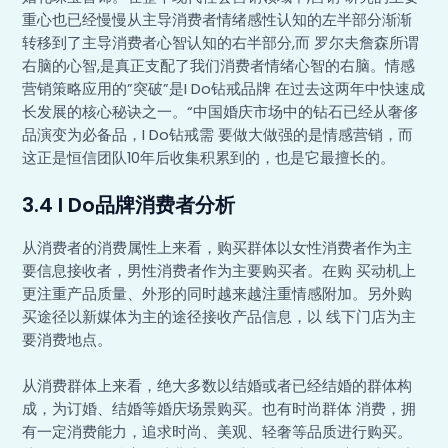
重心也已经慢慢从主导消费者情绪感性认知的左半部分渐渐
转移到了主导消费者心智认知的右半部分,而 罗尔夫詹森所谓
右脑的心智,是真正支配了我们消费者情绪心智的右脑。情感
营销策略应用的”突破”是I Do钻戒品牌 在过去这两年中快速成
长发展的核心秘诀之一。“中国婚庆市场中的钻石已经从奢侈
品演变为必备品，I Do钻戒需 要做大做强的是情感营销，而
这正是恒信团队10年后收集积累到的，也是它最擅长的。
3.4 I Do品牌消费者分析
从消费者的消费属性上来看，购买群体以女性消费者作为主
要信息接收者，男性消费者作为主要购买者。在购 买动机上
更注重产品质量、外形的同时越来越注重情感附加。另外购
买途径以新媒体为主的途径接收产品信息，以 线下门店为主
要消费地点。
从消费群体上来看，绝大多数以结婚或者已经结婚的群体构
成，为订婚、结婚等婚庆场景购买。也有时尚群体 消费，拥
有一定消费能力，追求时尚、美观、轻奢等品质进行购买。