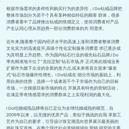
根据市场需求的多样性和购买行为的差异性，I Do钻戒品牌把
整体市场划分为若干个具有某种相似特征的顾客 群体，很多
消费者看中了品牌推出钻戒的情感定义，使得消费者对产品
产生认同心理从而趋势一部分消费群体的共 同需求。
近年来,随着整个国内经济水平的高速上涨和消费者整体消费
文化实力的迅速提升,高级个性化定制服务消费需 求已逐步成
为其明显上升趋势。作为国内钻石行业的领先钻石品牌,I Do
率先精准地卡位了”克拉定制”钻石市场,并 正式将此领域业务
扩展作为旗下企业的全新的发力点,或未来将首次迎来”爆发
式”钻石市场爆炸性增长。I Do钻戒在 细分市场的基础上，利
用自身的优势，选择一个或者若干个子市场作为自己的目标
市场，一次根据目标市场的特点 开展具有特色的营销活动，
在满足带有情感需求的消费群体之上实现利润的最大化。
I Do结婚戒指品牌将自己定位为全球结婚戒指的模范，自
2006年以来，以无缝的优质产品，类似于挑战的自我 革新工
艺作为自己的要求，引导设计珠宝潮流向世界展示最美丽的
婚礼珠宝首饰。在整个现代社会营销领域中,营销 研究的主要