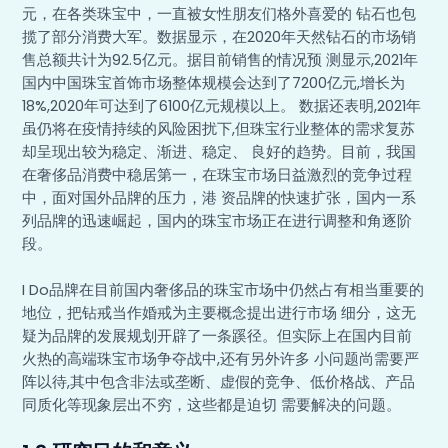
元，在各类珠宝中，一直被女性朋友们格外喜爱的 钻石也包
揽了部分消费大军。数据显示，在2020年天然钻石的市场销
售总额共计为92.5亿元。据目前销售的情况预 测显示,2021年
国内中国珠宝首饰市场整体规模会达到了7200亿元,增长为
18%,2020年可达到了6100亿元规模以上。 数据还表明,2021年
虽仍将在疫情持续的风险困扰下,但珠宝行业整体的需求复苏
却呈现出较为稳定、渐进、稳定、 良好的趋势。目前，我国
在奢侈品消费中稳居第一，在珠宝市场日益激烈的竞争过程
中，面对国外品牌的压力，港 资品牌的快速扩张，国内一系
列品牌的迅速崛起，国内的珠宝市场正在进行调整和角逐阶
段。
I Do品牌在目前国内奢侈品的珠宝市场中仍然占有相当重要的
地位，把钻戒当作婚戒为主要概念提出进行市场 细分，这无
疑为品牌的发展规划开辟了一条蹊径。但实际上在国内目前
火热的高端珠宝市场争夺战中,还有另外许多 小问题尚需要严
阵以待,其中包含非法或垄断、虚假的竞争、低价格战、产品
同质化等现象层出不穷，这些都是迫切 需要解决的问题。