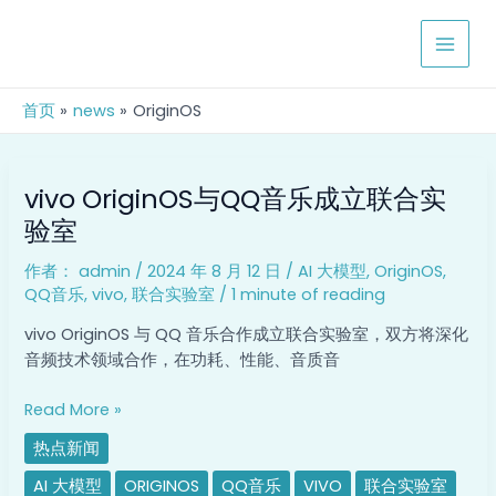
跳
MAIN
至
MEN
内
容
首页
news
OriginOS
vivo
vivo OriginOS与QQ音乐成立联合实
OriginOS
与
验室
QQ
作者：
admin
/
2024 年 8 月 12 日
/
AI 大模型
,
OriginOS
,
音
QQ音乐
,
vivo
,
联合实验室
/
1 minute of reading
乐
成
vivo OriginOS 与 QQ 音乐合作成立联合实验室，双方将深化
立
音频技术领域合作，在功耗、性能、音质音
联
合
Read More »
实
热点新闻
验
室
AI 大模型
ORIGINOS
QQ音乐
VIVO
联合实验室