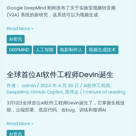
声
Google DeepMind 刚刚发布了关于实验室视频转音频
音
(V2A) 系统的新研究，该系统可以为视频生成
Read More »
AI资讯
DEEPMIND
人工智能
电影制作人
视频生成技术
全
全球首位AI软件工程师Devin诞生
球
首
作者：
admin
/
2024 年 4 月 26 日
/
AI软件工程师
,
位
DeepMind
,
GitHub Copilot
,
英伟达
/
1 minute of reading
AI
软
3月13日全球首位AI软件工程师Devin诞生了，它掌握全栈技
件
能，云端部署、底层代码、改bug、训练和微调AI
工
程
Read More »
师
AI资讯