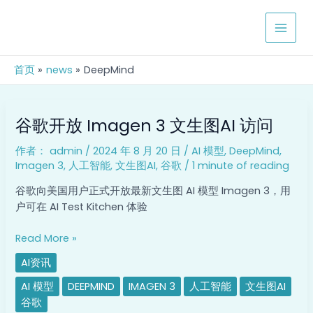
跳
MAIN
至
MEN
内
容
首页
news
DeepMind
谷
谷歌开放 Imagen 3 文生图AI 访问
歌
开
作者：
admin
/
2024 年 8 月 20 日
/
AI 模型
,
DeepMind
,
放
Imagen 3
,
人工智能
,
文生图AI
,
谷歌
/
1 minute of reading
Imagen
3
谷歌向美国用户正式开放最新文生图 AI 模型 Imagen 3，用
文
户可在 AI Test Kitchen 体验
生
图
Read More »
AI
AI资讯
访
问
AI 模型
DEEPMIND
IMAGEN 3
人工智能
文生图AI
谷歌