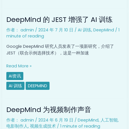
DeepMind
DeepMind 的 JEST 增强了 AI 训练
的
JEST
作者：
admin
/
2024 年 7 月 10 日
/
AI 训练
,
DeepMind
/
1
增
minute of reading
强
了
Google DeepMind 研究人员发表了一项新研究，介绍了
AI
JEST（联合示例选择技术），这是一种加速
训
练
Read More »
AI资讯
AI 训练
DEEPMIND
DeepMind 为
DeepMind 为视频制作声音
视
频
作者：
admin
/
2024 年 6 月 19 日
/
DeepMind
,
人工智能
,
制
电影制作人
,
视频生成技术
/
1 minute of reading
作