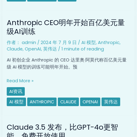
Anthropic
合
Anthropic
作
Anthropic CEO明年开始百亿美元量
CEO
关
明
级AI训练
系
年
第
作者：
admin
/
2024 年 7 月 9 日
/
AI 模型
,
Anthropic
,
开
一
Claude
,
OpenAI
,
英伟达
/
1 minute of reading
始
阶
百
段
AI 初创企业 Anthropic 的 CEO 达里奥·阿莫代称百亿美元量
亿
调
级 AI 模型的训练可能明年开始。预
美
查
元
Read More »
量
AI资讯
级
AI
AI 模型
ANTHROPIC
CLAUDE
OPENAI
英伟达
训
练
Claude
Claude 3.5 发布，比GPT-4o更智
3.5
发
能，免费开放使用