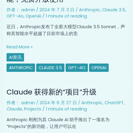
布，
作者：
admin
/
2024 年 7 月 3 日
/
Anthropic
,
Claude 3.5
,
比
GPT-4o
,
OpenAI
/
1 minute of reading
GPT-
4o
近日，Anthropic发布了全新大模型Claude 3.5 Sonnet，声
更
称其智能水平超越了目前市场上的竞
智
能，
Read More »
免
AI资讯
费
开
ANTHROPIC
CLAUDE 3.5
GPT-4O
OPENAI
放
使
Claude 获
用
Claude 获得新的“项目”升级
得
新
作者：
admin
/
2024 年 6 月 27 日
/
Anthropic
,
ChatGPT
,
的
Claude
,
Projects
/
1 minute of reading
“项
目”
Anthropic 刚刚为其 Claude AI 助手推出了一项名为
升
“Projects”的新功能，让用户可以在
级