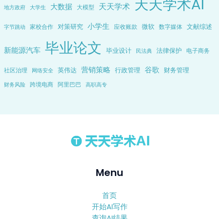
天天学术AI
天天学术
大数据
大模型
地方政府
大学生
小学生
对策研究
微软
文献综述
家校合作
应收账款
数字媒体
字节跳动
毕业论文
新能源汽车
毕业设计
法律保护
电子商务
民法典
营销策略
谷歌
英伟达
行政管理
财务管理
社区治理
网络安全
跨境电商
阿里巴巴
财务风险
高职高专
Menu
首页
开始AI写作
查询AI结果