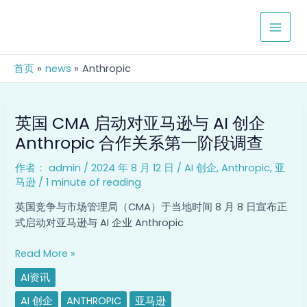
跳
MAIN
至
MEN
内
容
首页
news
Anthropic
英
英国 CMA 启动对亚马逊与 AI 创企
国
CMA
Anthropic 合作关系第一阶段调查
启
作者：
admin
/
2024 年 8 月 12 日
/
AI 创企
,
Anthropic
,
亚
动
马逊
/
1 minute of reading
对
亚
英国竞争与市场管理局（CMA）于当地时间 8 月 8 日宣布正
马
式启动对亚马逊与 AI 企业 Anthropic
逊
与
Read More »
AI
AI资讯
创
企
AI 创企
ANTHROPIC
亚马逊