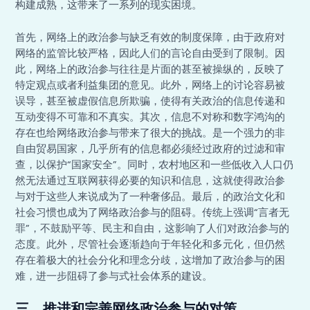
构建成熟，这带来了一系列的现实困境。
首先，网络上的政治参与缺乏有效的制度保障，由于政府对
网络的监管比较严格，因此人们的言论自由受到了限制。因
此，网络上的政治参与往往是片面的甚至被操纵的，反映了
特定观点或者利益集团的意见。此外，网络上的讨论容易被
误导，甚至被虚假信息所欺骗，使得有关政治的信息传递和
互动变得不可靠和不真实。其次，信息不对称和数字鸿沟的
存在也给网络政治参与带来了很大的挑战。是一个强力的非
自由贸易国家，几乎所有的信息都必须经过政府的过滤和审
查，以保护“国家安全”。同时，农村地区和一些低收入人口仍
然无法通过互联网获得必要的知识和信息，这就使得政治参
与对于这些人来说成为了一种奢侈品。最后，的政治文化和
社会习惯也成为了网络政治参与的阻碍。传统上强调“言者无
罪”，不鼓励平等、民主和自由，这影响了人们对政治参与的
态度。此外，尽管社会逐渐趋向于年轻化和多元化，但仍然
存在着极大的社会分化和理念分歧，这增加了政治参与的困
难，进一步阻碍了参与式社会体系的建设。
三、推进和完善网络政治参与的对策