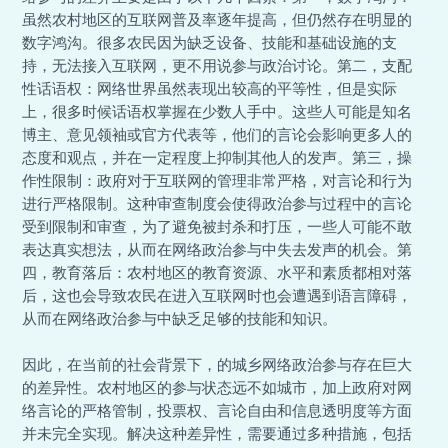
虽然农村地区的互联网普及率逐年提高，但仍然存在明显的
数字鸿沟。很多农民因为缺乏设备、技能和基础设施的支
持，无法接入互联网，更不用说参与政治讨论。第二，支配
性话语权：网络世界虽然表现出较高的平等性，但是实际
上，很多时候话语权掌握在少数人手中。这些人可能是知名
博主、意见领袖或官方代表等，他们的言论会影响更多人的
态度和观点，并在一定程度上抑制其他人的发声。第三，操
作性限制：政府对于互联网的管理非常严格，对言论和行为
进行严格限制。这种审查制度会使得政治参与过程中的言论
受到限制和审查，为了避免被封杀和打压，一些人可能不敢
表达真实想法，从而在网络政治参与中失去发声的机会。第
四，教育落后：农村地区的教育资源、水平和素质都相对落
后，这也会导致农民在进入互联网时也会遭遇到语言障碍，
从而在网络政治参与中缺乏足够的技能和知识。
因此，在当前的社会背景下，的城乡网络政治参与存在巨大
的差异性。农村地区的参与状态远不如城市，加上政府对网
络言论的严格管制，投票权、言论自由和信息透明度等方面
并未完全实现。解决这种差异性，需要通过多种措施，包括