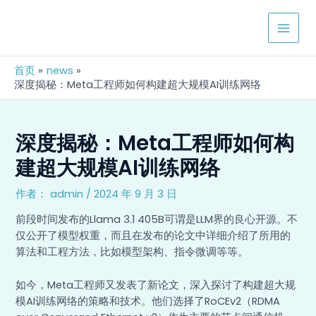
跳
Post
MAIN
至
navigation
MEN
内
容
首页
news
深度揭秘：Meta工程师如何构建超大规模AI训练网络
深度揭秘：Meta工程师如何构
建超大规模AI训练网络
作者：
admin
/
2024 年 9 月 3 日
前段时间发布的Llama 3.1 405B可谓是LLM界的良心开源。不
仅公开了模型权重，而且在发布的论文中详细介绍了所用的
算法和工程方法，比如模型架构、指令微调等等。
如今，Meta工程师又发表了新论文，深入探讨了构建超大规
模AI训练网络的策略和技术。他们选择了RoCEv2（RDMA