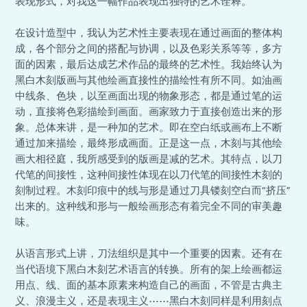
表现形式，对我这一幅作品表现出独特的艺术诠释。
在设计造型中，我认为艺术性主要表现在通过画面的整体构
成，各个部分之间的搭配与协调，以及色彩关系等等，多方
面的因素，最后达成艺术作品的最终的艺术性。我始终认为
黑白木刻版画与其他绘画直接性的描绘性有所不同。如油画
中线条、色块，以至画面出现的物象形态，都是通过笔的运
动，直接将色彩描绘到画面。画家致力于直接创造出来的形
象。总体来讲，是一种加的艺术。即在空白纸或画布上不断
通过加来描绘，最终形成画面。正是这一点，木刻与其他绘
画大相径庭，我所感受到的版画是减的艺术。其特点，以刀
代笔的间接性，这种间接性体现在以刀代笔的间接性木刻的
刻制过程。木刻印痕中的线与形是通过刀具镂刻空白而“挤压”
出来的。这种线和形与一般绘画形态有着完全不同的审美趣
味。
从语言形式上讲，刀法组织是其中一个重要的因素。还有在
当代语境下黑白木刻艺术语言的转换。所有的架上绘画都运
用点、线、面的基本原素来构造自己的画面，不管是古典主
义、浪漫主义，还是表现主义⋯⋯黑白木刻同样是利用刻点