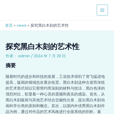
跳
Post
MAIN
至
navigation
MEN
内
容
首页
news
探究黑白木刻的艺术性
探究黑白木刻的艺术性
作者：
admin
/
2024 年 7 月 29 日
摘要
随着时代的进步和科技的发展，工业技术得到了突飞猛进地
提高，版画的领域也在逐步拓宽。黑白木刻这种古老而传统
的艺术形式却以它那简约而深刻的材料与技法，黑白色泽的
强烈对比，彰显着一种心灵的震撼和真实的感染。首先，从
黑白木刻版画与其他艺术结合交融性出发，提出黑白木刻动
画科学分类的原则和概念。其次，以国内外优秀黑白木刻作
品为例，通过对作品的艺术风格进行全面系统的剖析。最