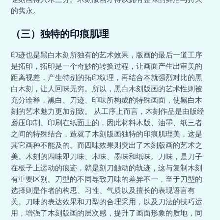
的隽永。
（三）独特的印痕肌理
印迹也是黑白木刻所独有的艺术效果，版画的最后一道工序
是拓印，拓印是一个奇妙的转换过程，让画面产生出审美的
距离视差，产生特别的拓印纹理，再结合本就强烈对比的黑
白木刻，让人回味无穷。所以，黑白木刻版画的艺术性则被
充分诠释，黑白、刀迹、印味所构成的特殊画面，使黑白木
刻的艺术魅力更加别致。 从工序上而言，木刻作品是由版经
磨压印制、印刷在纸面上的，因此材料木版、油墨、纸三者
之间的特殊结合，造就了木刻版画独特的印痕肌理美，这是
其它画种不能及的。而四味效果则突出了木刻版画的艺术之
美。木刻的四味即刀味、木味、墨味和纸味。刀味，是刀子
在板子上运动的痕迹，就是刻刀触动的轨迹，这与复制木刻
有重要区别。刀型的不同导致刀味的差异不一，至于刀型的
选择则是作者的构思、习性、气质以及擅长的表现语言有
关。刀味的表达效果和刀型的合理采用，以及刀法的技巧运
用，增强了木刻版画的层次感，提升了画面形象的质地，同