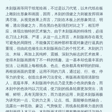
木刻版画等同于纸笔绘画，不过是以刀代笔，以木代纸在板
上雕刻出形象和画面，因而，木刻的强健之力则被发挥得淋
漓尽致。从视觉效果上而言，刀刻在木板上的形象简洁、明
晰，透出强健之力，而在黑白色彩强烈对比之下，相互呼
应，体现出独特的艺术魅力。由于木刻版画的特殊性，必须
在刀法上利落、严谨，从这一点上而言，木刻版画存在着无
可避免的局限性，不能像其它画种那样客观对象进行逼真的
重现，但由此也催生出木刻版画自己的个性艺术。木刻的刀
法、木味，再加上其纯粹、震撼、深刻为标志的艺术效果，
使得木刻版画拥有了不一样的情趣。这一基本却也最丰富的
技法，让画面上每根线条、色点、色块都具有鲜明的韵味。
再根据画面的需要，运用不同的刀具，通过起、行、收、停
等力的变化，创造出多种刀法变化，将版画表现得清新怡
人，底蕴丰厚。木刻版画中的点乃是无数小色块的集合，而
木刻中的色块均以刀完成，使刀刻的线条轮廓更加突出，清
晰、鲜明，具有无限张力，而力道的运用，则是木刻版画极
为讲究的一点，它的力之美，让点、线、面能够自然融合，
流露出一种苍劲、豪迈，气势恢宏，而线条轮廓将力道的强
健刻画得入木三分。木刻版画才得以拥有整体的鲜活与持久