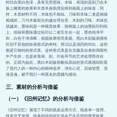
时结合黑白色泽，具有无穷意味。木味，表现的是刻刀在木
板上雕凿的效果和木质本身肌理反映到画面上的味道，同
样，木质材料不同，木味也不相似。刀味和木味二者是相辅
相成的，刀与木板契合的越合理合意，木刻的刀味、木味也
就越浓。墨味则是一种视觉效果，指将版上的油墨拓印到纸
上。纸味和墨味通过拓印让二者互生在一起，墨色纯净平
和，白色干净清晰，画面效果明亮美观。黑白木刻版画拥有
区别于其他的绘画形式的单纯、简洁以及强烈的对比，这些
都是它独特的形式美。这种形式美是在克服其自身的局限性
中产生的，也是依靠画、刻、印各环节的艺术处理而存在
的。正因为如此，黑白木刻版画貌似原始的形式观感却彰显
了现代人的一种内心的精神追求，净化心灵、启迪智慧、洗
涤灵魂，赋予我们一种莫名的震撼与感动。
三、
素材的分析与借鉴
（一）《旧州记忆》的分析与借鉴
《旧州记忆》展现了不同的线条运用方式，线条单一使用、
线条交叉使用、线条的排列对比等会产生不同的视觉效果。