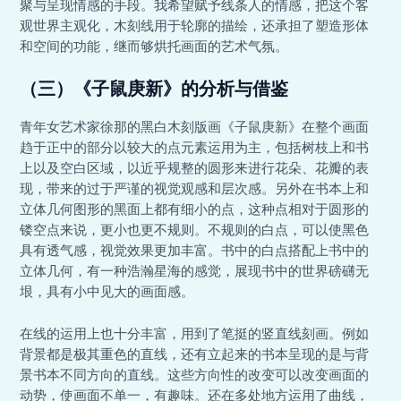
聚与呈现情感的手段。我希望赋予线条人的情感，把这个客
观世界主观化，木刻线用于轮廓的描绘，还承担了塑造形体
和空间的功能，继而够烘托画面的艺术气氛。
（三）《子鼠庚新》的分析与借鉴
青年女艺术家徐那的黑白木刻版画《子鼠庚新》在整个画面
趋于正中的部分以较大的点元素运用为主，包括树枝上和书
上以及空白区域，以近乎规整的圆形来进行花朵、花瓣的表
现，带来的过于严谨的视觉观感和层次感。另外在书本上和
立体几何图形的黑面上都有细小的点，这种点相对于圆形的
镂空点来说，更小也更不规则。不规则的白点，可以使黑色
具有透气感，视觉效果更加丰富。书中的白点搭配上书中的
立体几何，有一种浩瀚星海的感觉，展现书中的世界磅礴无
垠，具有小中见大的画面感。
在线的运用上也十分丰富，用到了笔挺的竖直线刻画。例如
背景都是极其重色的直线，还有立起来的书本呈现的是与背
景书本不同方向的直线。这些方向性的改变可以改变画面的
动势，使画面不单一，有趣味。还在多处地方运用了曲线，