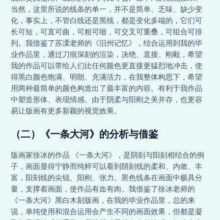
当然，这里所说的线条的单一，并不是简单、乏味、缺少变
化，事实上，不管白线还是黑线，都是变化多端的，它们可
长可短，可直可曲，可粗可细，可交叉可重叠，可组合可排
列。我借鉴了苏溧老师的《旧州记忆》，结合运用到我的毕
业作品里，通过刀痕深刻的渲染，决绝、直接、刚毅，希望
我的作品可以带给人们比任何颜色更直接更猛烈地冲击，使
得黑白颜色饱满、明朗、充满活力，在我整体构思下，希望
用两种最简单的颜色构造出了最丰富的内容。有利于我作品
中塑造形体、表现情感。由于阴柔与阳刚之美并存，也更容
易让版画有更多新颖的视觉效果。
（二）《一条大河》的分析与借鉴
版画家徐冰的作品 《一条大河》，是阴刻与阳刻相结合的例
子，画面显得宁静而纯粹可以看到阴刻线的柔和、内敛、丰
富，阳刻线的尖锐、阳刚、张力。黑色线条在画面中极具分
量，支撑着画面，使作品有血有肉。我借鉴了徐冰老师的
《一条大河》黑白木刻版画，在我的毕业作品里，总的来
说，单纯使用和混合运用会产生不同的画面效果，但都是凝