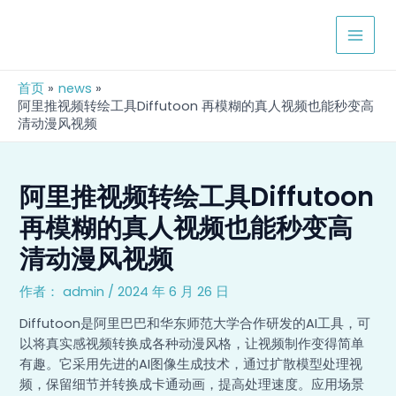
跳
Post
MAIN
至
navigation
MEN
内
容
首页
news
阿里推视频转绘工具Diffutoon 再模糊的真人视频也能秒变高
清动漫风视频
阿里推视频转绘工具Diffutoon
再模糊的真人视频也能秒变高
清动漫风视频
作者：
admin
/
2024 年 6 月 26 日
Diffutoon是阿里巴巴和华东师范大学合作研发的AI工具，可
以将真实感视频转换成各种动漫风格，让视频制作变得简单
有趣。它采用先进的AI图像生成技术，通过扩散模型处理视
频，保留细节并转换成卡通动画，提高处理速度。应用场景