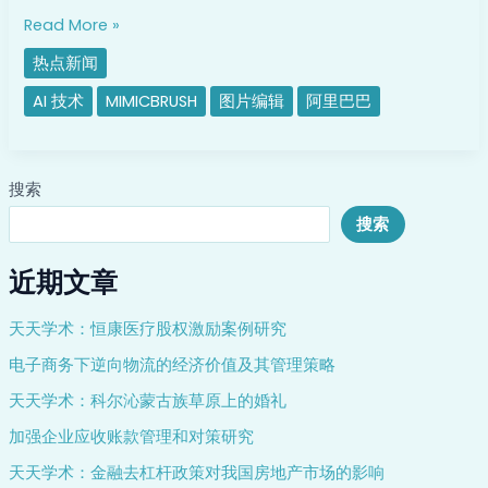
编
Read More »
辑
热点新闻
项
目，
AI 技术
MIMICBRUSH
图片编辑
阿里巴巴
融
合
部
搜索
分
图
搜索
片
近期文章
天天学术：恒康医疗股权激励案例研究
电子商务下逆向物流的经济价值及其管理策略
天天学术：科尔沁蒙古族草原上的婚礼
加强企业应收账款管理和对策研究
天天学术：金融去杠杆政策对我国房地产市场的影响