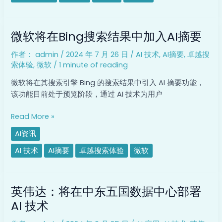
席：
感
微
谢
微软将在Bing搜索结果中加入AI摘要
软
中
将
国
作者：
admin
/
2024 年 7 月 26 日
/
AI 技术
,
AI摘要
,
卓越搜
在
黑
索体验
,
微软
/
1 minute of reading
Bing
科
搜
技
微软将在其搜索引擎 Bing 的搜索结果中引入 AI 摘要功能，
索
该功能目前处于预览阶段，通过 AI 技术为用户
结
果
Read More »
中
AI资讯
加
入
AI 技术
AI摘要
卓越搜索体验
微软
AI
摘
英
要
英伟达：将在中东五国数据中心部署
伟
达：
AI 技术
将