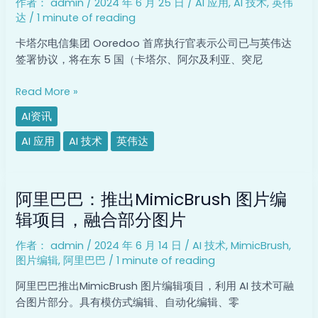
作者：
admin
/
2024 年 6 月 25 日
/
AI 应用
,
AI 技术
,
英伟
在
达
/
1 minute of reading
中
东
卡塔尔电信集团 Ooredoo 首席执行官表示公司已与英伟达
五
签署协议，将在东 5 国（卡塔尔、阿尔及利亚、突尼
国
数
Read More »
据
AI资讯
中
心
AI 应用
AI 技术
英伟达
部
署
阿
AI
阿里巴巴：推出MimicBrush 图片编
里
技
巴
辑项目，融合部分图片
术
巴：
作者：
admin
/
2024 年 6 月 14 日
/
AI 技术
,
MimicBrush
,
推
图片编辑
,
阿里巴巴
/
1 minute of reading
出
MimicBrush
阿里巴巴推出MimicBrush 图片编辑项目，利用 AI 技术可融
图
合图片部分。具有模仿式编辑、自动化编辑、零
片