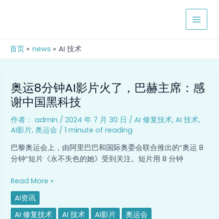
跳
MAIN
至
MEN
内
容
首页
news
AI 技术
奥
奥运8分钟AI影片火了，巴赫主席：感
运
8
谢中国黑科技
分
作者：
admin
/
2024 年 7 月 30 日
/
AI 修复技术
,
AI 技术
,
钟
AI影片
,
奥运会
/
1 minute of reading
AI
影
巴黎奥运会上，由阿里巴巴和国际奥委会联合推出的“奥运 8
片
分钟”短片《永不失色的她》受到关注。短片用 8 分钟
火
了，
Read More »
巴
AI资讯
赫
主
AI 修复技术
AI 技术
AI影片
奥运会