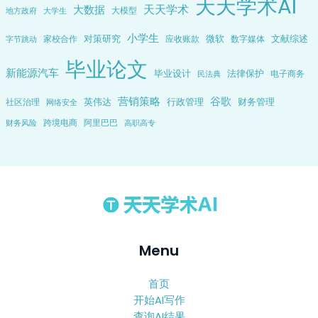
天天学术AI
天天学术
大数据
大模型
地方政府
大学生
小学生
对策研究
微软
文献综述
家校合作
应收账款
数字媒体
字节跳动
毕业论文
新能源汽车
毕业设计
法律保护
电子商务
民法典
营销策略
谷歌
英伟达
行政管理
财务管理
社区治理
网络安全
跨境电商
阿里巴巴
财务风险
高职高专
Menu
首页
开始AI写作
查询AI结果