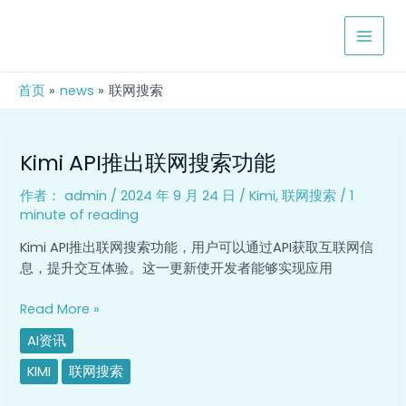
跳
MAIN
至
MEN
内
容
首页
news
联网搜索
Kimi
Kimi API推出联网搜索功能
API
推
作者：
admin
/
2024 年 9 月 24 日
/
Kimi
,
联网搜索
/
1
出
minute of reading
联
网
Kimi API推出联网搜索功能，用户可以通过API获取互联网信
搜
息，提升交互体验。这一更新使开发者能够实现应用
索
功
Read More »
能
AI资讯
KIMI
联网搜索