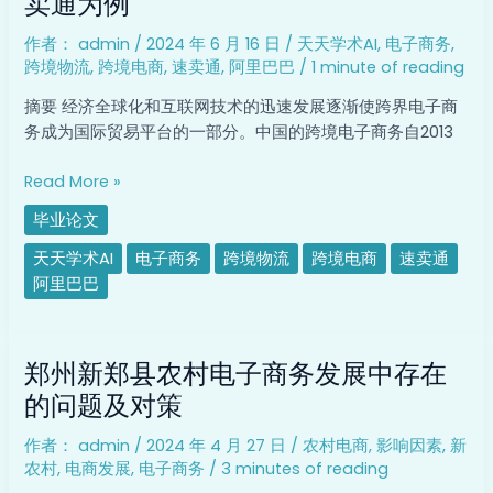
卖通为例
子
作者：
admin
/
2024 年 6 月 16 日
/
天天学术AI
,
电子商务
,
商
跨境物流
,
跨境电商
,
速卖通
,
阿里巴巴
/
1 minute of reading
务
物
摘要 经济全球化和互联网技术的迅速发展逐渐使跨界电子商
流
务成为国际贸易平台的一部分。中国的跨境电子商务自2013
模
式
Read More »
研
毕业论文
究
以
天天学术AI
电子商务
跨境物流
跨境电商
速卖通
全
阿里巴巴
球
速
郑
卖
郑州新郑县农村电子商务发展中存在
州
通
新
的问题及对策
为
郑
例
作者：
admin
/
2024 年 4 月 27 日
/
农村电商
,
影响因素
,
新
县
农村
,
电商发展
,
电子商务
/
3 minutes of reading
农