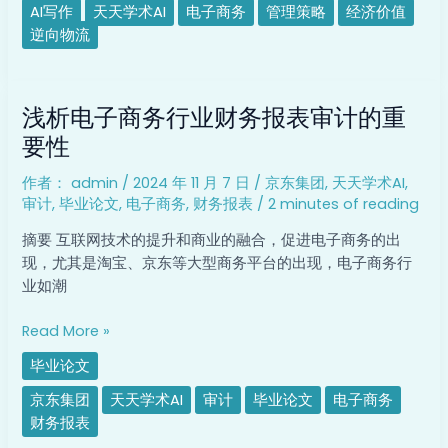
值
AI写作
天天学术AI
电子商务
管理策略
经济价值
及
逆向物流
其
管
浅
理
浅析电子商务行业财务报表审计的重
析
策
电
要性
略
子
作者：
admin
/
2024 年 11 月 7 日
/
京东集团
,
天天学术AI
,
商
审计
,
毕业论文
,
电子商务
,
财务报表
/
2 minutes of reading
务
行
摘要 互联网技术的提升和商业的融合，促进电子商务的出
业
现，尤其是淘宝、京东等大型商务平台的出现，电子商务行
财
业如潮
务
报
Read More »
表
毕业论文
审
计
京东集团
天天学术AI
审计
毕业论文
电子商务
的
财务报表
重