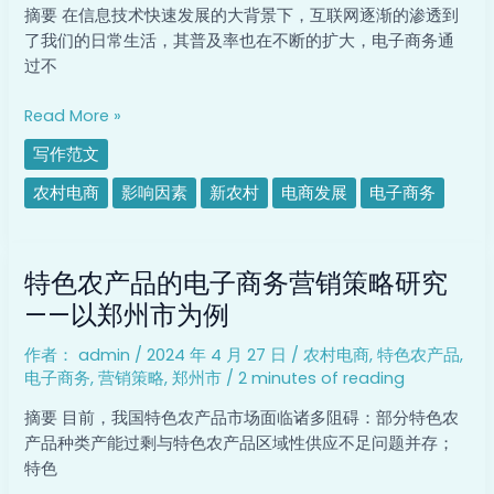
村
摘要 在信息技术快速发展的大背景下，互联网逐渐的渗透到
电
了我们的日常生活，其普及率也在不断的扩大，电子商务通
子
过不
商
务
Read More »
发
写作范文
展
中
农村电商
影响因素
新农村
电商发展
电子商务
存
在
特
的
特色农产品的电子商务营销策略研究
色
问
农
——以郑州市为例
题
产
及
作者：
admin
/
2024 年 4 月 27 日
/
农村电商
,
特色农产品
,
品
对
电子商务
,
营销策略
,
郑州市
/
2 minutes of reading
的
策
电
摘要 目前，我国特色农产品市场面临诸多阻碍：部分特色农
子
产品种类产能过剩与特色农产品区域性供应不足问题并存；
商
特色
务