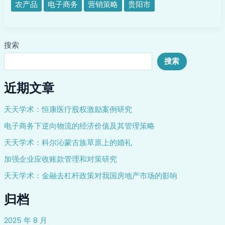
农产品
电子商务
营销策略
贵阳市
研
究
——
搜索
以
贵
搜索
阳
市
近期文章
为
例
天天学术：恒康医疗股权激励案例研究
电子商务下逆向物流的经济价值及其管理策略
天天学术：科尔沁蒙古族草原上的婚礼
加强企业应收账款管理和对策研究
天天学术：金融去杠杆政策对我国房地产市场的影响
归档
2025 年 8 月