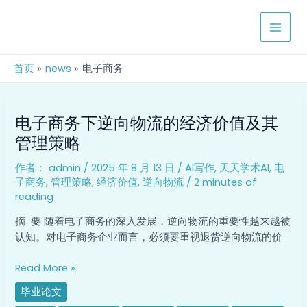
跳
MAIN
至
MEN
内
容
首页
news
电子商务
电
电子商务下逆向物流的经济价值及其
子
商
管理策略
务
作者：
admin
/
2025 年 8 月 13 日
/
AI写作
,
天天学术AI
,
电
下
子商务
,
管理策略
,
经济价值
,
逆向物流
/
2 minutes of
逆
reading
向
物
摘 要 随着电子商务的深入发展，逆向物流的重要性越来越被
流
认知。对电子商务企业而言，必须要重视退货逆向物流的价
的
经
Read More »
济
毕业论文
价