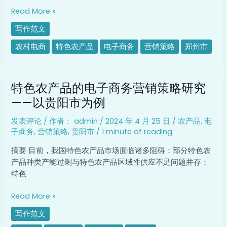
营
Read More »
销
写作范文
策
略
农村电商
特色农产品
电子商务
营销策略
郑州市
研
究
特
——
特色农产品的电子商务营销策略研究
色
以
农
——以贵阳市为例
郑
产
州
发表评论
/ 作者：
admin
/
2024 年 4 月 25 日
/
农产品
,
电
品
市
子商务
,
营销策略
,
贵阳市
/
1 minute of reading
的
为
电
例
摘要 目前，我国特色农产品市场面临诸多阻碍：部分特色农
子
产品种类产能过剩与特色农产品区域性供应不足问题并存；
商
特色
务
营
Read More »
销
写作范文
策
略