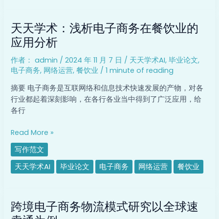
要
天
性
天天学术：浅析电子商务在餐饮业的
天
学
应用分析
术：
作者：
admin
/
2024 年 11 月 7 日
/
天天学术AI
,
毕业论文
,
浅
电子商务
,
网络运营
,
餐饮业
/
1 minute of reading
析
电
摘要 电子商务是互联网络和信息技术快速发展的产物，对各
子
行业都起着深刻影响，在各行各业当中得到了广泛应用，给
商
各行
务
在
Read More »
餐
写作范文
饮
业
天天学术AI
毕业论文
电子商务
网络运营
餐饮业
的
应
跨
用
跨境电子商务物流模式研究以全球速
境
分
电
析