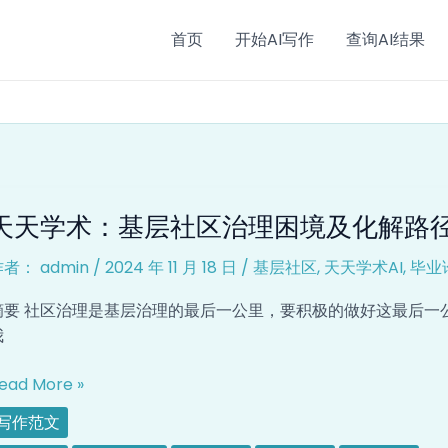
首页
开始AI写作
查询AI结果
天
天天学术：基层社区治理困境及化解路
天
学
作者：
admin
/
2024 年 11 月 18 日
/
基层社区
,
天天学术AI
,
毕业
术：
基
摘要 社区治理是基层治理的最后一公里，要积极的做好这最后一
层
我
社
区
ead More »
治
写作范文
理