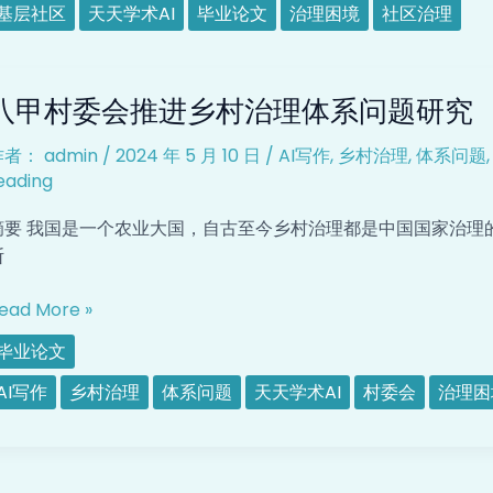
困
基层社区
天天学术AI
毕业论文
治理困境
社区治理
境
及
八
化
八甲村委会推进乡村治理体系问题研究
甲
解
村
路
作者：
admin
/
2024 年 5 月 10 日
/
AI写作
,
乡村治理
,
体系问题
委
径
eading
会
研
推
究
摘要 我国是一个农业大国，自古至今乡村治理都是中国国家治理
进
断
乡
村
ead More »
治
毕业论文
理
体
AI写作
乡村治理
体系问题
天天学术AI
村委会
治理困
系
问
题