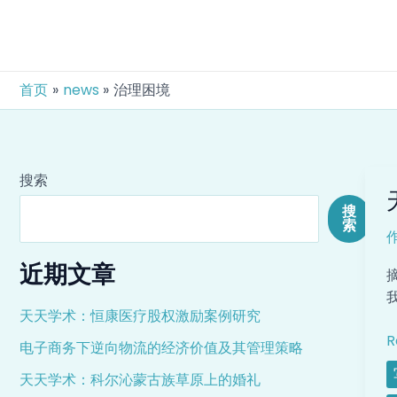
跳
至
内
容
首页
news
治理困境
搜索
搜
索
近期文章
天天学术：恒康医疗股权激励案例研究
R
电子商务下逆向物流的经济价值及其管理策略
天天学术：科尔沁蒙古族草原上的婚礼