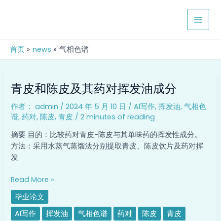
跳
MAIN
至
MEN
内
容
首页
news
气相色谱
青
青皮和陈皮及其药对挥发油成分
皮
和
作者：
admin
/
2024 年 5 月 10 日
/
AI写作
,
挥发油
,
气相色
陈
谱
,
药对
,
陈皮
,
青皮
/
2 minutes of reading
皮
及
摘要 目的：比较药对青皮-陈皮与其单味药的挥发性成分。
其
方法：采用水蒸气蒸馏法分别提取青皮、陈皮饮片及药对挥
药
发
对
挥
Read More »
发
毕业论文
油
成
AI写作
挥发油
气相色谱
药对
陈皮
青皮