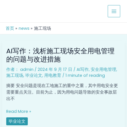
跳
MAIN
至
MEN
内
容
首页
news
施工现场
AI
AI写作：浅析施工现场安全用电管理
写
作：
的问题与改进措施
浅
作者：
admin
/
2024 年 9 月 17 日
/
AI写作
,
安全用电管理
,
析
施工现场
,
毕业论文
,
用电教育
/
1 minute of reading
施
工
摘要 安全问题是现在工地施工的重中之重，其中用电安全更
现
需要重点关注。目前为止，因为用电问题导致的安全事故层
场
出不
安
全
Read More »
用
毕业论文
电