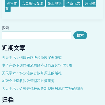
管
AI写作
安全用电管理
施工现场
毕业论文
用电教
理
育
的
问
题
搜索
与
改
搜索
进
措
近期文章
施
天天学术：恒康医疗股权激励案例研究
电子商务下逆向物流的经济价值及其管理策略
天天学术：科尔沁蒙古族草原上的婚礼
加强企业应收账款管理和对策研究
天天学术：金融去杠杆政策对我国房地产市场的影响
归档