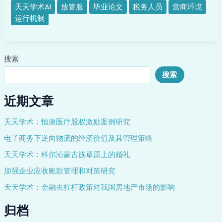
革
天天学术AI
放管服
毕业论文
税务人员
营商环境
的
运行机制
运
行
机
搜索
制
研
搜索
究
近期文章
天天学术：恒康医疗股权激励案例研究
电子商务下逆向物流的经济价值及其管理策略
天天学术：科尔沁蒙古族草原上的婚礼
加强企业应收账款管理和对策研究
天天学术：金融去杠杆政策对我国房地产市场的影响
归档