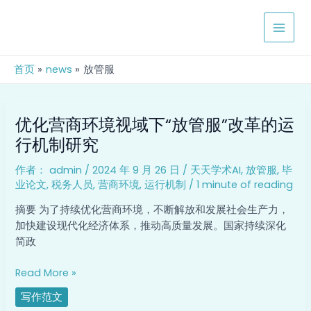
跳
MAIN
至
MEN
内
容
首页
news
放管服
优
优化营商环境视域下“放管服”改革的运
化
营
行机制研究
商
作者：
admin
/
2024 年 9 月 26 日
/
天天学术AI
,
放管服
,
毕
环
业论文
,
税务人员
,
营商环境
,
运行机制
/
1 minute of reading
境
视
摘要 为了持续优化营商环境，不断解放和发展社会生产力，
域
加快建设现代化经济体系，推动高质量发展。国家持续深化
下
简政
“放
管
Read More »
服”
写作范文
改