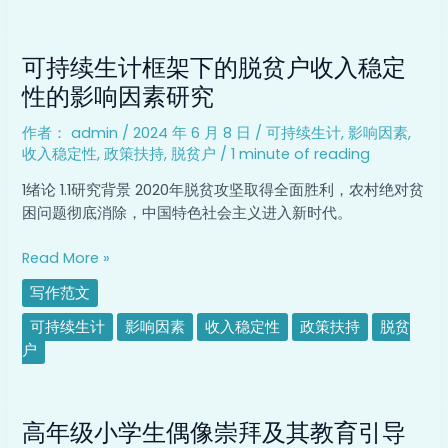
可
可持续生计框架下的脱贫户收入稳定
持
续
性的影响因素研究
生
作者：
admin
/
2024 年 6 月 8 日
/
可持续生计
,
影响因素
,
计
收入稳定性
,
政策扶持
,
脱贫户
/
1 minute of reading
框
架
1绪论 1.1研究背景 2020年脱贫攻坚取得全面胜利，农村绝对贫
下
困问题彻底消除，中国特色社会主义进入新时代。
的
脱
Read More »
贫
写作范文
户
收
可持续生计
影响因素
收入稳定性
政策扶持
脱贫
入
户
稳
定
高
性
高年级小学生偶像崇拜及其教育引导
年
的