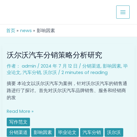
跳
MAIN
至
MEN
内
容
首页
news
影响因素
沃
沃尔沃汽车分销策略分析研究
尔
沃
作者：
admin
/
2024 年 7 月 12 日
/
分销渠道
,
影响因素
,
毕
汽
业论文
,
汽车分销
,
沃尔沃
/
2 minutes of reading
车
分
摘要 本论文以沃尔沃汽车为案例，针对沃尔沃汽车的销售通
销
路进行了探讨。首先对沃尔沃汽车品牌销售、服务和经销商
策
的发
略
分
Read More »
析
写作范文
研
究
分销渠道
影响因素
毕业论文
汽车分销
沃尔沃