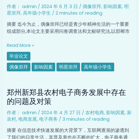
级
影
作者：
admin
/
2024 年 6 月 3 日
/
偶像崇拜
,
影响因素
,
明
小
响
星崇拜
,
高年级小学生
/
2 minutes of reading
学
因
生
素
摘要 迄今为止，偶像崇拜已经是青少年精神生活的一个重要
偶
研
组成部分,本论文主要采用问卷调查法和文献研究法,以邯郸市
像
究
崇
Read More »
拜
毕业论文
及
其
偶像崇拜
影响因素
明星崇拜
高年级小学生
教
育
郑
引
郑州新郑县农村电子商务发展中存在
州
导
新
的问题及对策
郑
作者：
admin
/
2024 年 4 月 27 日
/
农村电商
,
影响因素
,
新
县
农村
,
电商发展
,
电子商务
/
3 minutes of reading
农
村
摘要 在信息技术快速发展的大背景下，互联网逐渐的渗透到
电
了我们的日常生活，其普及率也在不断的扩大，电子商务通