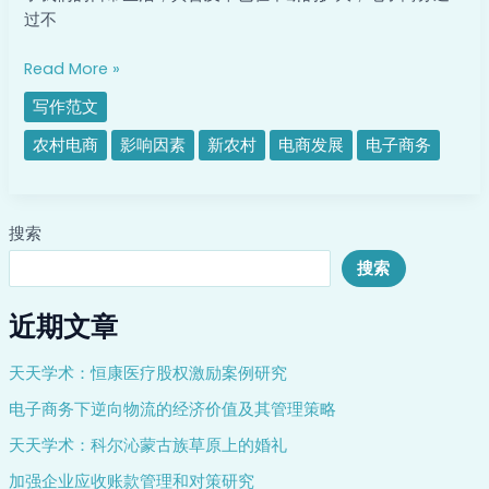
子
过不
商
务
Read More »
发
写作范文
展
中
农村电商
影响因素
新农村
电商发展
电子商务
存
在
的
搜索
问
题
搜索
及
对
近期文章
策
天天学术：恒康医疗股权激励案例研究
电子商务下逆向物流的经济价值及其管理策略
天天学术：科尔沁蒙古族草原上的婚礼
加强企业应收账款管理和对策研究