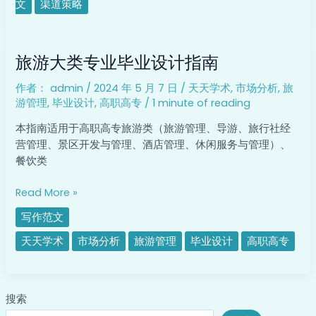
文
渠道策略
旅
旅游大类专业毕业设计指南
游
大
作者：
admin
/
2024 年 5 月 7 日
/
天天学术
,
市场分析
,
旅
类
游管理
,
毕业设计
,
高职高专
/
1 minute of reading
专
业
本指南适用于高职高专旅游类（旅游管理、导游、旅行社经
毕
营管理、景区开发与管理、酒店管理、休闲服务与管理）、
业
餐饮类
设
计
Read More »
指
写作范文
南
天天学术
市场分析
旅游管理
毕业设计
高职高专
搜索