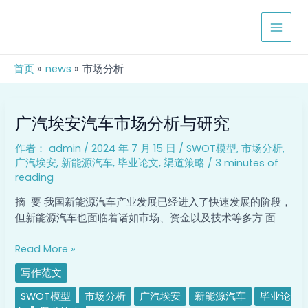
跳
MAIN
至
MEN
内
容
首页
news
市场分析
广
广汽埃安汽车市场分析与研究
汽
埃
作者：
admin
/
2024 年 7 月 15 日
/
SWOT模型
,
市场分析
,
安
广汽埃安
,
新能源汽车
,
毕业论文
,
渠道策略
/
3 minutes of
汽
reading
车
市
摘 要 我国新能源汽车产业发展已经进入了快速发展的阶段，
场
但新能源汽车也面临着诸如市场、资金以及技术等多方 面
分
析
Read More »
与
写作范文
研
究
SWOT模型
市场分析
广汽埃安
新能源汽车
毕业论