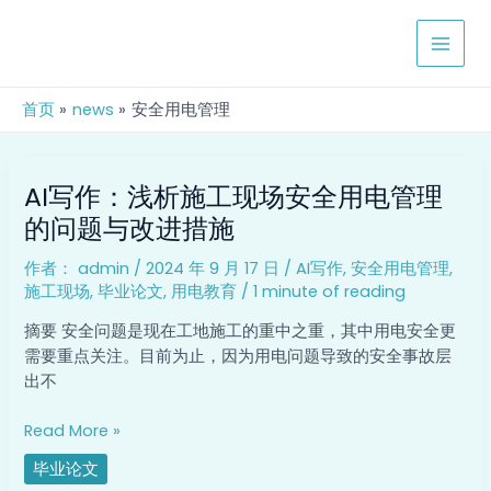
跳
MAIN
至
MEN
内
容
首页
news
安全用电管理
AI
AI写作：浅析施工现场安全用电管理
写
作：
的问题与改进措施
浅
作者：
admin
/
2024 年 9 月 17 日
/
AI写作
,
安全用电管理
,
析
施工现场
,
毕业论文
,
用电教育
/
1 minute of reading
施
工
摘要 安全问题是现在工地施工的重中之重，其中用电安全更
现
需要重点关注。目前为止，因为用电问题导致的安全事故层
场
出不
安
全
Read More »
用
毕业论文
电