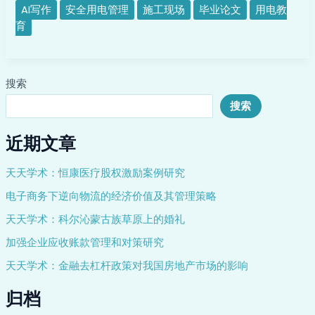
管
AI写作
安全用电管理
施工现场
毕业论文
用电教
理
育
的
问
题
搜索
与
改
搜索
进
措
近期文章
施
天天学术：恒康医疗股权激励案例研究
电子商务下逆向物流的经济价值及其管理策略
天天学术：科尔沁蒙古族草原上的婚礼
加强企业应收账款管理和对策研究
天天学术：金融去杠杆政策对我国房地产市场的影响
归档