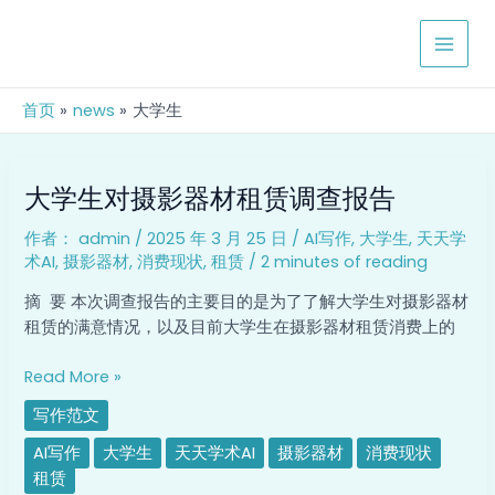
跳
MAIN
至
MEN
内
容
首页
news
大学生
大
大学生对摄影器材租赁调查报告
学
生
作者：
admin
/
2025 年 3 月 25 日
/
AI写作
,
大学生
,
天天学
对
术AI
,
摄影器材
,
消费现状
,
租赁
/
2 minutes of reading
摄
影
摘 要 本次调查报告的主要目的是为了了解大学生对摄影器材
器
租赁的满意情况，以及目前大学生在摄影器材租赁消费上的
材
租
Read More »
赁
写作范文
调
查
AI写作
大学生
天天学术AI
摄影器材
消费现状
报
租赁