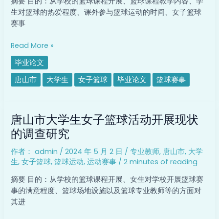
摘要 目的：从学校的篮球课程开展、篮球课程教学内容、学
子
生对篮球的热爱程度、课外参与篮球运动的时间、女子篮球
篮
赛事
球
活
Read More »
动
毕业论文
开
展
唐山市
大学生
女子篮球
毕业论文
篮球赛事
现
状
唐
的
唐山市大学生女子篮球活动开展现状
山
调
市
的调查研究
查
大
研
作者：
admin
/
2024 年 5 月 2 日
/
专业教师
,
唐山市
,
大学
学
究
生
,
女子篮球
,
篮球运动
,
运动赛事
/
2 minutes of reading
生
女
摘要 目的：从学校的篮球课程开展、女生对学校开展篮球赛
子
事的满意程度、篮球场地设施以及篮球专业教师等的方面对
篮
其进
球