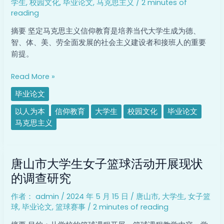
学生
,
校园文化
,
毕业论文
,
马克思主义
/
2 minutes of
马
reading
克
思
摘要 坚定马克思主义信仰教育是培养当代大学生成为德、
主
智、体、美、劳全面发展的社会主义建设者和接班人的重要
义
前提。
信
仰
Read More »
教
毕业论文
育
存
以人为本
信仰教育
大学生
校园文化
毕业论文
在
马克思主义
的
问
唐
题
唐山市大学生女子篮球活动开展现状
山
及
市
的调查研究
对
大
策
作者：
admin
/
2024 年 5 月 15 日
/
唐山市
,
大学生
,
女子篮
学
研
球
,
毕业论文
,
篮球赛事
/
2 minutes of reading
生
究
女