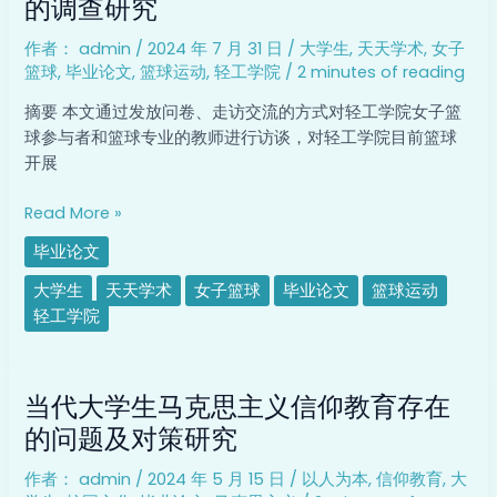
的调查研究
大
作者：
admin
/
2024 年 7 月 31 日
/
大学生
,
天天学术
,
女子
学
篮球
,
毕业论文
,
篮球运动
,
轻工学院
/
2 minutes of reading
生
女
摘要 本文通过发放问卷、走访交流的方式对轻工学院女子篮
子
球参与者和篮球专业的教师进行访谈，对轻工学院目前篮球
篮
开展
球
活
Read More »
动
毕业论文
开
展
大学生
天天学术
女子篮球
毕业论文
篮球运动
现
轻工学院
状
的
当
调
当代大学生马克思主义信仰教育存在
代
查
大
的问题及对策研究
研
学
究
作者：
admin
/
2024 年 5 月 15 日
/
以人为本
,
信仰教育
,
大
生