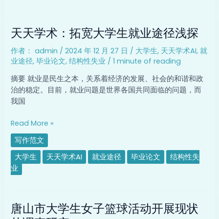
告
天
天天学术：拓宽大学生就业途径浅探
天
学
作者：
admin
/
2024 年 12 月 27 日
/
大学生
,
天天学术AI
,
就
术：
业途径
,
毕业论文
,
结构性失业
/
1 minute of reading
拓
宽
摘要 就业是民生之本，关系着经济的发展、社会的和谐和政
大
治的稳定。目前，就业问题是世界各国共同面临的问题，而
学
我国
生
就
Read More »
业
写作范文
途
径
大学生
天天学术AI
就业途径
毕业论文
结构性失
浅
业
探
唐
唐山市大学生女子篮球活动开展现状
山
市