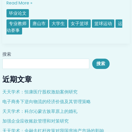
活
Read More »
动
毕业论文
开
展
专业教师
唐山市
大学生
女子篮球
篮球运动
运
现
动赛事
状
的
调
搜索
查
研
搜索
究
近期文章
天天学术：恒康医疗股权激励案例研究
电子商务下逆向物流的经济价值及其管理策略
天天学术：科尔沁蒙古族草原上的婚礼
加强企业应收账款管理和对策研究
天天学术：金融去杠杆政策对我国房地产市场的影响