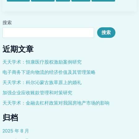
片？
官
方:
搜索
消
息
搜索
不
实
近期文章
天天学术：恒康医疗股权激励案例研究
电子商务下逆向物流的经济价值及其管理策略
天天学术：科尔沁蒙古族草原上的婚礼
加强企业应收账款管理和对策研究
天天学术：金融去杠杆政策对我国房地产市场的影响
归档
2025 年 8 月