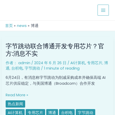
跳
MAIN
至
MEN
内
容
首页
news
博通
字
字节跳动联合博通开发专用芯片？官
节
跳
方:消息不实
动
作者：
admin
/
2024 年 6 月 26 日
/
AI计算机
,
专用芯片
,
博
联
通
,
台积电
,
字节跳动
/
1 minute of reading
合
博
6月24日，有消息称字节跳动为削减采购成本并确保高端 AI
通
芯片供应稳定，与美国博通（Broadcom）合作开发
开
发
Read More »
专
热点新闻
用
芯
AI计算机
专用芯片
博通
台积电
字节跳动