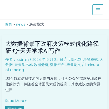
跳
MAIN
至
MEN
内
容
首页
news
决策模式
大
大数据背景下政府决策模式优化路径
数
据
研究-天天学术AI写作
背
作者：
admin
/
2024 年 9 月 24 日
/
共享机制
,
决策模式
,
大
景
数据
,
天天学术AI
,
数据分析
,
数据平台
,
毕业论文
/
1 minute
下
of reading
政
府
绪论 随着信息技术的更迭与发展，社会公众的需求呈现多样
决
化的趋势，伴随着全体国民素质的提高，其参政议政的意愿
策
也日
模
式
Read More »
优