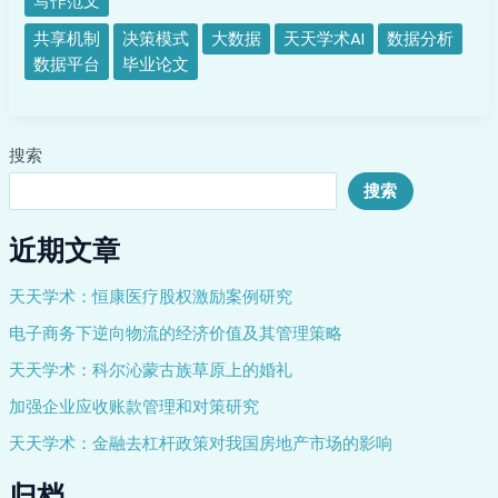
写作范文
化
路
共享机制
决策模式
大数据
天天学术AI
数据分析
径
数据平台
毕业论文
研
究-
天
搜索
天
学
搜索
术
AI
近期文章
写
作
天天学术：恒康医疗股权激励案例研究
电子商务下逆向物流的经济价值及其管理策略
天天学术：科尔沁蒙古族草原上的婚礼
加强企业应收账款管理和对策研究
天天学术：金融去杠杆政策对我国房地产市场的影响
归档